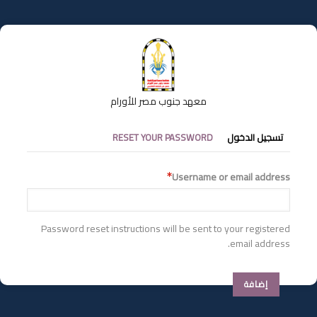
تجاوز
إلى
المحتوى
الرئيسي
معهد جنوب مصر للأورام
التبويبات
تسجيل الدخول
RESET YOUR PASSWORD
الأساسية
Username or email address
Password reset instructions will be sent to your registered
email address.