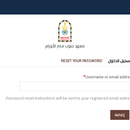
معهد جنوب مصر للأورام
تبويبات
سجيل الدخول
RESET YOUR PASSWORD
أساسية
Username or email addre
Password reset instructions will be sent to your registered email addre