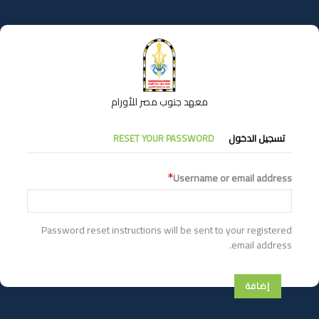
تجاوز
إلى
المحتوى
الرئيسي
معهد جنوب مصر للأورام
التبويبات
تسجيل الدخول
RESET YOUR PASSWORD
الأساسية
Username or email address
Password reset instructions will be sent to your registered
email address.