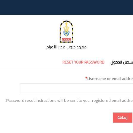
معهد جنوب مصر للأورام
تبويبات
سجيل الدخول
RESET YOUR PASSWORD
أساسية
Username or email addre
Password reset instructions will be sent to your registered email addre