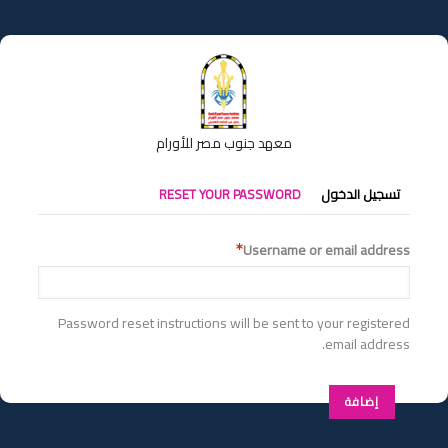
تجاوز
إلى
المحتوى
الرئيسي
معهد جنوب مصر للأورام
التبويبات
تسجيل الدخول
RESET YOUR PASSWORD
الأساسية
Username or email address
Password reset instructions will be sent to your registered
email address.