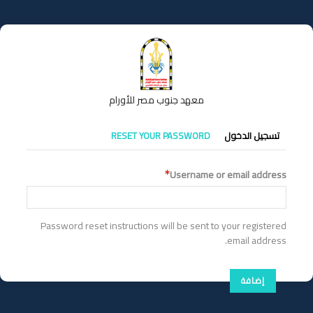
تجاوز
إلى
المحتوى
الرئيسي
معهد جنوب مصر للأورام
التبويبات
تسجيل الدخول
RESET YOUR PASSWORD
الأساسية
Username or email address
Password reset instructions will be sent to your registered
email address.