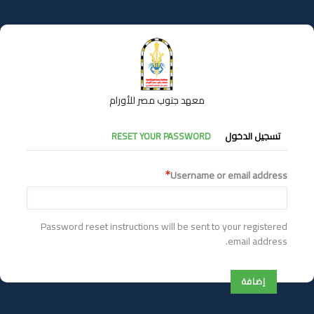
تجاوز
إلى
المحتوى
الرئيسي
معهد جنوب مصر للأورام
التبويبات
تسجيل الدخول
RESET YOUR PASSWORD
الأساسية
Username or email address
Password reset instructions will be sent to your registered
email address.