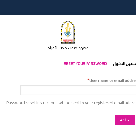
معهد جنوب مصر للأورام
تبويبات
سجيل الدخول
RESET YOUR PASSWORD
أساسية
Username or email addre
Password reset instructions will be sent to your registered email addre