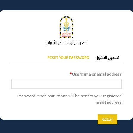
تجاوز
إلى
المحتوى
الرئيسي
معهد جنوب مصر للأورام
التبويبات
تسجيل الدخول
RESET YOUR PASSWORD
الأساسية
Username or email address
Password reset instructions will be sent to your registered
email address.