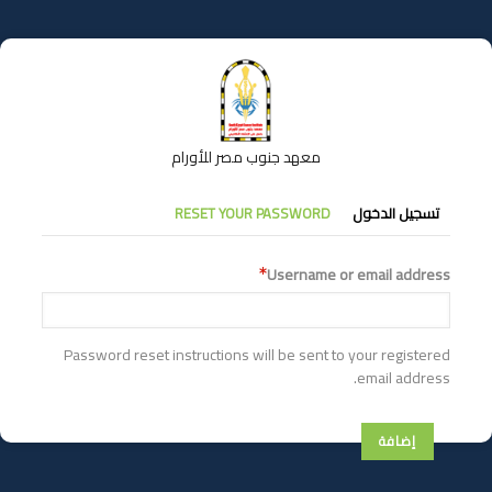
تجاوز
إلى
المحتوى
الرئيسي
معهد جنوب مصر للأورام
التبويبات
تسجيل الدخول
RESET YOUR PASSWORD
الأساسية
Username or email address
Password reset instructions will be sent to your registered
email address.