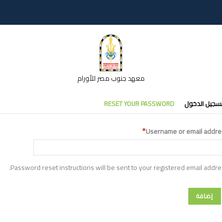
معهد جنوب مصر للأورام
تبويبات
سجيل الدخول
RESET YOUR PASSWORD
أساسية
Username or email addre
Password reset instructions will be sent to your registered email addre