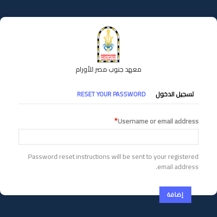
تجاوز
إلى
المحتوى
الرئيسي
معهد جنوب مصر للأورام
التبويبات
تسجيل الدخول
RESET YOUR PASSWORD
الأساسية
Username or email address
Password reset instructions will be sent to your registered
email address.