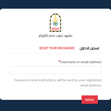
تجاوز
إلى
المحتوى
الرئيسي
معهد جنوب مصر للأورام
التبويبات
تسجيل الدخول
RESET YOUR PASSWORD
الأساسية
Username or email address
Password reset instructions will be sent to your registered
email address.