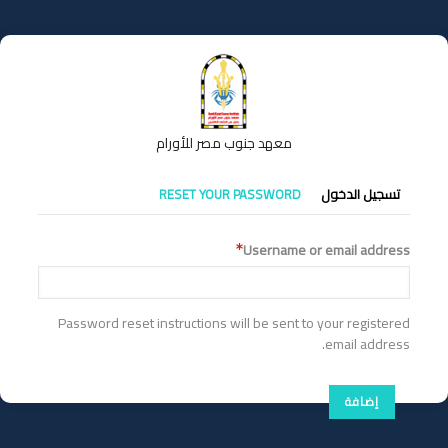
تجاوز
إلى
المحتوى
الرئيسي
معهد جنوب مصر للأورام
التبويبات
تسجيل الدخول
RESET YOUR PASSWORD
الأساسية
Username or email address
Password reset instructions will be sent to your registered
email address.