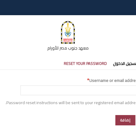
معهد جنوب مصر للأورام
تبويبات
سجيل الدخول
RESET YOUR PASSWORD
أساسية
Username or email addre
Password reset instructions will be sent to your registered email addre