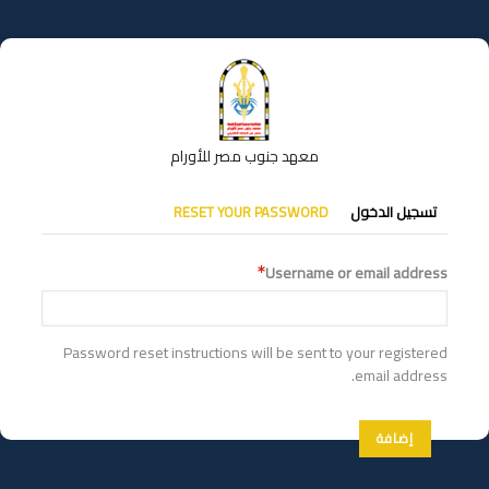
تجاوز
إلى
المحتوى
الرئيسي
معهد جنوب مصر للأورام
التبويبات
تسجيل الدخول
RESET YOUR PASSWORD
الأساسية
Username or email address
Password reset instructions will be sent to your registered
email address.