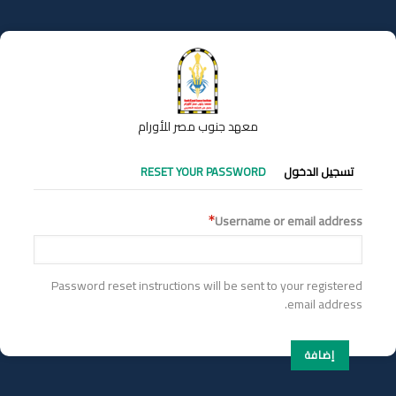
تجاوز
إلى
المحتوى
الرئيسي
معهد جنوب مصر للأورام
التبويبات
تسجيل الدخول
RESET YOUR PASSWORD
الأساسية
Username or email address
Password reset instructions will be sent to your registered
email address.