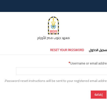
معهد جنوب مصر للأورام
تبويبات
سجيل الدخول
RESET YOUR PASSWORD
أساسية
Username or email addre
Password reset instructions will be sent to your registered email addre