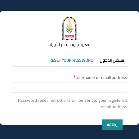
تجاوز
إلى
المحتوى
الرئيسي
معهد جنوب مصر للأورام
التبويبات
تسجيل الدخول
RESET YOUR PASSWORD
الأساسية
Username or email address
Password reset instructions will be sent to your registered
email address.