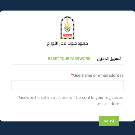
تجاوز
إلى
المحتوى
الرئيسي
معهد جنوب مصر للأورام
التبويبات
تسجيل الدخول
RESET YOUR PASSWORD
الأساسية
Username or email address
Password reset instructions will be sent to your registered
email address.