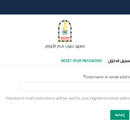
معهد جنوب مصر للأورام
تبويبات
سجيل الدخول
RESET YOUR PASSWORD
أساسية
Username or email addre
Password reset instructions will be sent to your registered email addre