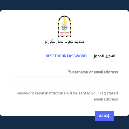
تجاوز
إلى
المحتوى
الرئيسي
معهد جنوب مصر للأورام
التبويبات
تسجيل الدخول
RESET YOUR PASSWORD
الأساسية
Username or email address
Password reset instructions will be sent to your registered
email address.