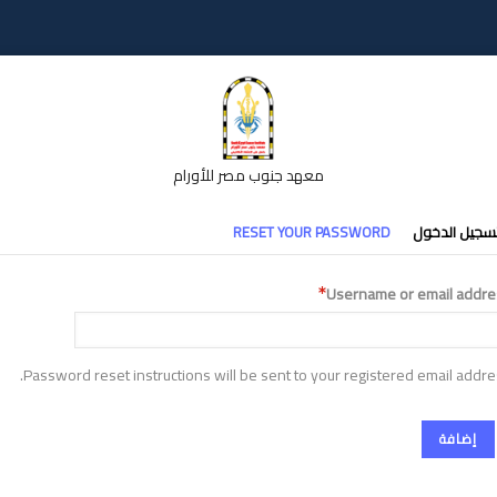
معهد جنوب مصر للأورام
تبويبات
سجيل الدخول
RESET YOUR PASSWORD
أساسية
Username or email addre
Password reset instructions will be sent to your registered email addre