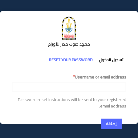
تجاوز
إلى
المحتوى
الرئيسي
معهد جنوب مصر للأورام
التبويبات
تسجيل الدخول
RESET YOUR PASSWORD
الأساسية
Username or email address
Password reset instructions will be sent to your registered
email address.