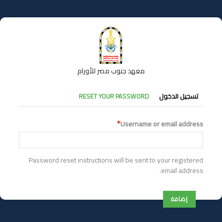
تجاوز
إلى
المحتوى
الرئيسي
معهد جنوب مصر للأورام
التبويبات
تسجيل الدخول
RESET YOUR PASSWORD
الأساسية
Username or email address
Password reset instructions will be sent to your registered
email address.