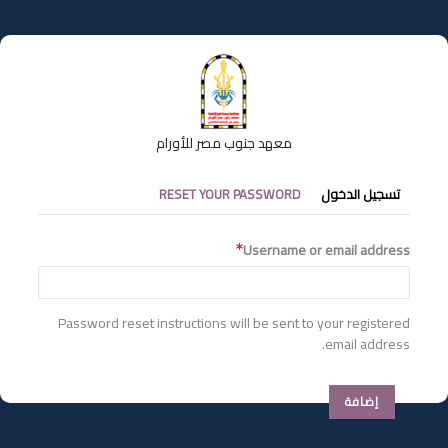
تجاوز
إلى
المحتوى
الرئيسي
معهد جنوب مصر للأورام
التبويبات
تسجيل الدخول
RESET YOUR PASSWORD
الأساسية
Username or email address
Password reset instructions will be sent to your registered
email address.