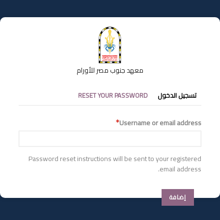
تجاوز
إلى
المحتوى
الرئيسي
معهد جنوب مصر للأورام
التبويبات
تسجيل الدخول
RESET YOUR PASSWORD
الأساسية
Username or email address
Password reset instructions will be sent to your registered
email address.