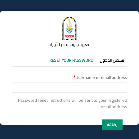
تجاوز
إلى
المحتوى
الرئيسي
معهد جنوب مصر للأورام
التبويبات
تسجيل الدخول
RESET YOUR PASSWORD
الأساسية
Username or email address
Password reset instructions will be sent to your registered
email address.