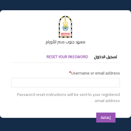
تجاوز
إلى
المحتوى
الرئيسي
معهد جنوب مصر للأورام
التبويبات
تسجيل الدخول
RESET YOUR PASSWORD
الأساسية
Username or email address
Password reset instructions will be sent to your registered
email address.