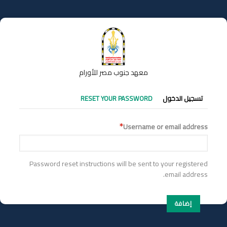
تجاوز
إلى
المحتوى
الرئيسي
معهد جنوب مصر للأورام
التبويبات
تسجيل الدخول
RESET YOUR PASSWORD
الأساسية
Username or email address
Password reset instructions will be sent to your registered
email address.