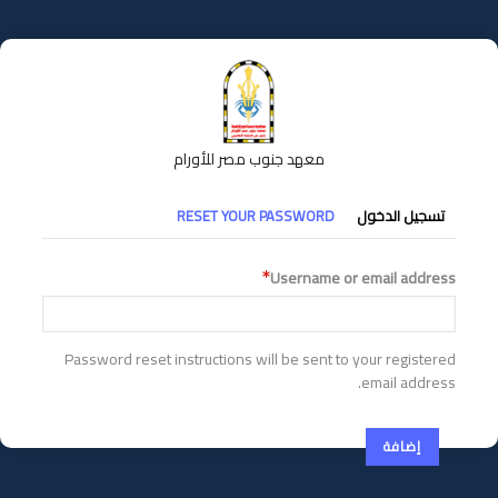
تجاوز
إلى
المحتوى
الرئيسي
معهد جنوب مصر للأورام
التبويبات
تسجيل الدخول
RESET YOUR PASSWORD
الأساسية
Username or email address
Password reset instructions will be sent to your registered
email address.