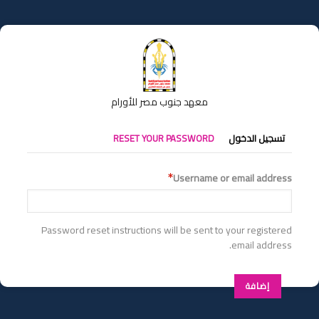
تجاوز
إلى
المحتوى
الرئيسي
معهد جنوب مصر للأورام
التبويبات
تسجيل الدخول
RESET YOUR PASSWORD
الأساسية
Username or email address
Password reset instructions will be sent to your registered
email address.