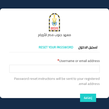
تجاوز
إلى
المحتوى
الرئيسي
معهد جنوب مصر للأورام
التبويبات
تسجيل الدخول
RESET YOUR PASSWORD
الأساسية
Username or email address
Password reset instructions will be sent to your registered
email address.