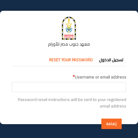
تجاوز
إلى
المحتوى
الرئيسي
معهد جنوب مصر للأورام
التبويبات
تسجيل الدخول
RESET YOUR PASSWORD
الأساسية
Username or email address
Password reset instructions will be sent to your registered
email address.