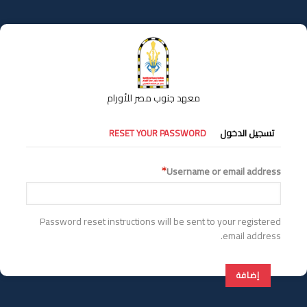
تجاوز
إلى
المحتوى
الرئيسي
معهد جنوب مصر للأورام
التبويبات
تسجيل الدخول
RESET YOUR PASSWORD
الأساسية
Username or email address
Password reset instructions will be sent to your registered
email address.