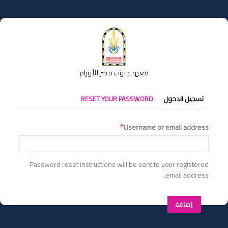
تجاوز
إلى
المحتوى
الرئيسي
معهد جنوب مصر للأورام
التبويبات
تسجيل الدخول
RESET YOUR PASSWORD
الأساسية
Username or email address
Password reset instructions will be sent to your registered
email address.