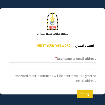
تجاوز
إلى
المحتوى
الرئيسي
معهد جنوب مصر للأورام
التبويبات
تسجيل الدخول
RESET YOUR PASSWORD
الأساسية
Username or email address
Password reset instructions will be sent to your registered
email address.