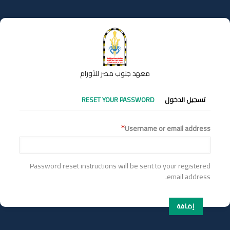
تجاوز
إلى
المحتوى
الرئيسي
معهد جنوب مصر للأورام
التبويبات
تسجيل الدخول
RESET YOUR PASSWORD
الأساسية
Username or email address
Password reset instructions will be sent to your registered
email address.