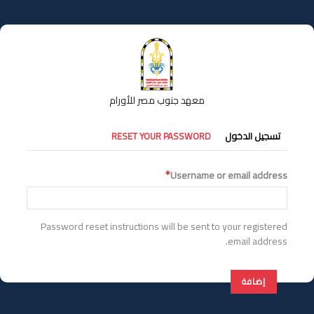
تجاوز
إلى
المحتوى
الرئيسي
معهد جنوب مصر للأورام
التبويبات
تسجيل الدخول
RESET YOUR PASSWORD
الأساسية
Username or email address
Password reset instructions will be sent to your registered
email address.