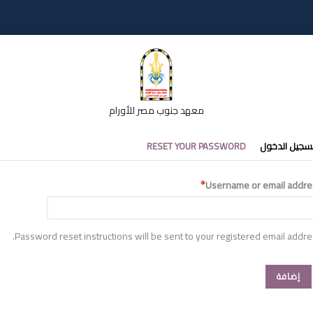
معهد جنوب مصر للأورام
تبويبات
سجيل الدخول
RESET YOUR PASSWORD
أساسية
Username or email addre
Password reset instructions will be sent to your registered email addre