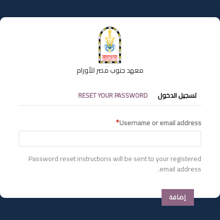
تجاوز
إلى
المحتوى
الرئيسي
معهد جنوب مصر للأورام
التبويبات
تسجيل الدخول
RESET YOUR PASSWORD
الأساسية
Username or email address
Password reset instructions will be sent to your registered
email address.