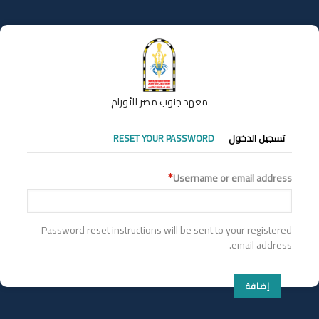
تجاوز
إلى
المحتوى
الرئيسي
معهد جنوب مصر للأورام
التبويبات
تسجيل الدخول
RESET YOUR PASSWORD
الأساسية
Username or email address
Password reset instructions will be sent to your registered
email address.