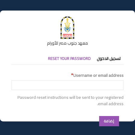
تجاوز
إلى
المحتوى
الرئيسي
معهد جنوب مصر للأورام
التبويبات
تسجيل الدخول
RESET YOUR PASSWORD
الأساسية
Username or email address
Password reset instructions will be sent to your registered
email address.