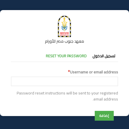
تجاوز
إلى
المحتوى
الرئيسي
معهد جنوب مصر للأورام
التبويبات
تسجيل الدخول
RESET YOUR PASSWORD
الأساسية
Username or email address
Password reset instructions will be sent to your registered
email address.