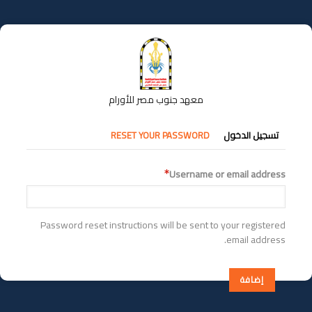
تجاوز
إلى
المحتوى
الرئيسي
معهد جنوب مصر للأورام
التبويبات
تسجيل الدخول
RESET YOUR PASSWORD
الأساسية
Username or email address
Password reset instructions will be sent to your registered
email address.