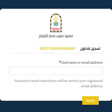
تجاوز
إلى
المحتوى
الرئيسي
معهد جنوب مصر للأورام
التبويبات
تسجيل الدخول
RESET YOUR PASSWORD
الأساسية
Username or email address
Password reset instructions will be sent to your registered
email address.