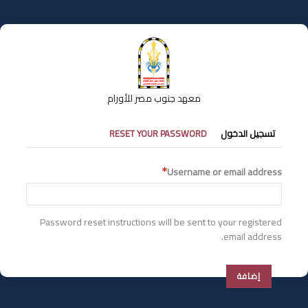
تجاوز
إلى
المحتوى
الرئيسي
معهد جنوب مصر للأورام
التبويبات
تسجيل الدخول
RESET YOUR PASSWORD
الأساسية
Username or email address
Password reset instructions will be sent to your registered
email address.