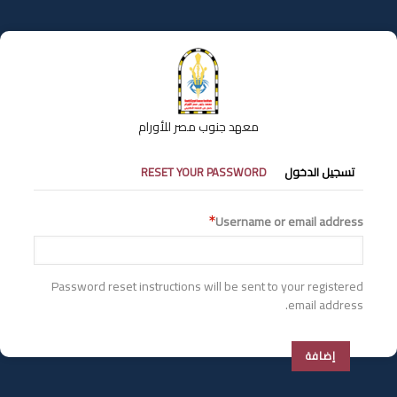
تجاوز
إلى
المحتوى
الرئيسي
معهد جنوب مصر للأورام
التبويبات
تسجيل الدخول
RESET YOUR PASSWORD
الأساسية
Username or email address
Password reset instructions will be sent to your registered
email address.