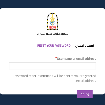
تجاوز
إلى
المحتوى
الرئيسي
معهد جنوب مصر للأورام
التبويبات
تسجيل الدخول
RESET YOUR PASSWORD
الأساسية
Username or email address
Password reset instructions will be sent to your registered
email address.