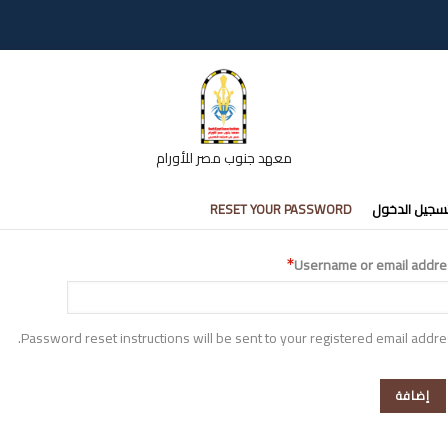
معهد جنوب مصر للأورام
تبويبات
سجيل الدخول
RESET YOUR PASSWORD
أساسية
Username or email addre
Password reset instructions will be sent to your registered email addre